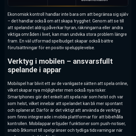
Ekonomisk kontroll handlar inte bara om att begränsa sig själv
– det handlar också om att skapa trygghet. Genom att se till
att spelandet aldrig påverkar hyran, räkningarna eller andra
viktiga områden i livet, kan man undvika stora problem längre
fram. En väl utformad spelbudget skapar också bättre
förutsättningar för en positiv spelupplevelse.
Verktyg i mobilen – ansvarsfullt
spelande i appar
Mobilspel har blivit ett av de vanligaste sätten att spela online,
vilket skapar nya möjligheter men också nya risker.
Smartphones gör det enkelt att spela när som helst och var
som helst, vilket innebär att spelandet kan bli mer spontant
och oplanerat. Därför är det viktigt att använda de verktyg
som finns integrerade i mobila plattformar för att bibehålla
kontrollen. Mobilappar erbjuder funktioner som push-notiser,
snabb åtkomst till spelgränser och tydliga tidsvarningar när