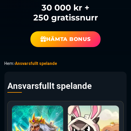
30 000 kr +
250 gratissnurr
HÄMTA BONUS
Hem
Ansvarsfullt spelande
Ansvarsfullt spelande