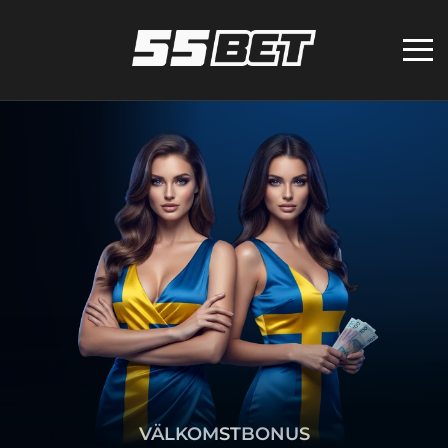
VÄLKOMSTBONUS