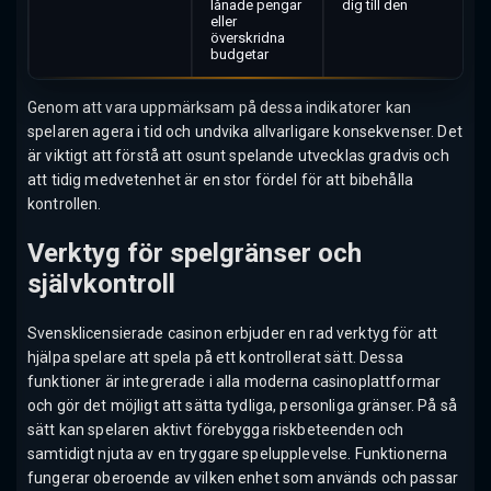
lånade pengar
dig till den
eller
överskridna
budgetar
Genom att vara uppmärksam på dessa indikatorer kan
spelaren agera i tid och undvika allvarligare konsekvenser. Det
är viktigt att förstå att osunt spelande utvecklas gradvis och
att tidig medvetenhet är en stor fördel för att bibehålla
kontrollen.
Verktyg för spelgränser och
självkontroll
Svensklicensierade casinon erbjuder en rad verktyg för att
hjälpa spelare att spela på ett kontrollerat sätt. Dessa
funktioner är integrerade i alla moderna casinoplattformar
och gör det möjligt att sätta tydliga, personliga gränser. På så
sätt kan spelaren aktivt förebygga riskbeteenden och
samtidigt njuta av en tryggare spelupplevelse. Funktionerna
fungerar oberoende av vilken enhet som används och passar