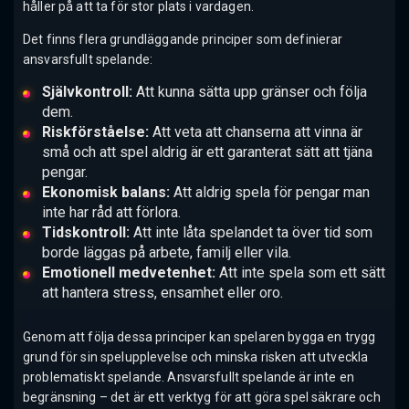
håller på att ta för stor plats i vardagen.
Det finns flera grundläggande principer som definierar
ansvarsfullt spelande:
Självkontroll:
Att kunna sätta upp gränser och följa
dem.
Riskförståelse:
Att veta att chanserna att vinna är
små och att spel aldrig är ett garanterat sätt att tjäna
pengar.
Ekonomisk balans:
Att aldrig spela för pengar man
inte har råd att förlora.
Tidskontroll:
Att inte låta spelandet ta över tid som
borde läggas på arbete, familj eller vila.
Emotionell medvetenhet:
Att inte spela som ett sätt
att hantera stress, ensamhet eller oro.
Genom att följa dessa principer kan spelaren bygga en trygg
grund för sin spelupplevelse och minska risken att utveckla
problematiskt spelande. Ansvarsfullt spelande är inte en
begränsning – det är ett verktyg för att göra spel säkrare och