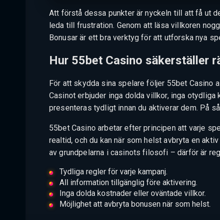
Att förstå dessa punkter är nyckeln till att få ut
leda till frustration. Genom att läsa villkoren no
Bonusar är ett bra verktyg för att utforska nya s
Hur 55bet Casino säkerställer r
För att skydda sina spelare följer 55bet Casino a
Casinot erbjuder inga dolda villkor, inga otydlig
presenteras tydligt innan du aktiverar dem. På s
55bet Casino arbetar efter principen att varje s
realtid, och du kan när som helst avbryta en aktiv
av grundpelarna i casinots filosofi – därför är regl
Tydliga regler för varje kampanj.
All information tillgänglig före aktivering.
Inga dolda kostnader eller oväntade villkor.
Möjlighet att avbryta bonusen när som helst.