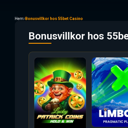
Hem
Bonusvillkor hos 55bet Casino
Bonusvillkor hos 55b