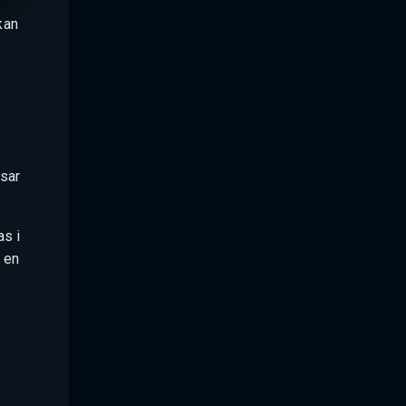
kan
usar
as i
r en