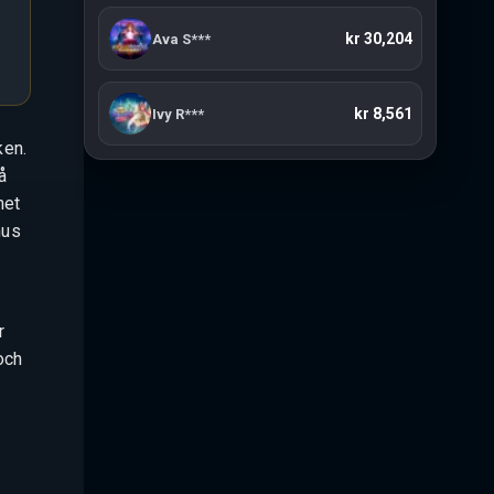
kr 42,456
Hugo F***
kr 30,204
Ava S***
ken.
å
het
nus
r
och