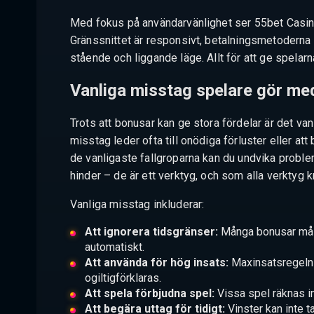
Med fokus på användarvänlighet ser 55bet Casino 
Gränssnittet är responsivt, betalningsmetoderna
stående och liggande läge. Allt för att ge spelarn
Vanliga misstag spelare gör me
Trots att bonusar kan ge stora fördelar är det van
misstag leder ofta till onödiga förluster eller at
de vanligaste fallgroparna kan du undvika proble
hinder – de är ett verktyg, och som alla verktyg k
Vanliga misstag inkluderar:
Att ignorera tidsgränser:
Många bonusar måst
automatiskt.
Att använda för hög insats:
Maxinsatsregeln 
ogiltigförklaras.
Att spela förbjudna spel:
Vissa spel räknas in
Att begära uttag för tidigt:
Vinster kan inte t