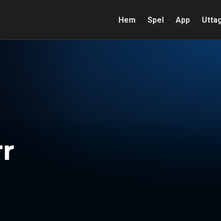
Hem
Spel
App
Utta
rr