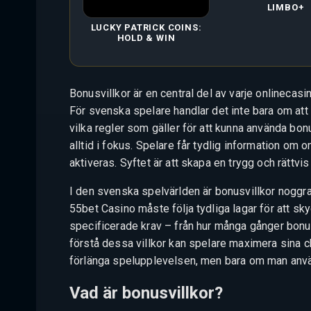
LIMBO+
LUCKY PATRICK COINS:
HOLD & WIN
Bonusvillkor är en central del av varje onlinecasi
För svenska spelare handlar det inte bara om att 
vilka regler som gäller för att kunna använda bo
alltid i fokus. Spelare får tydlig information om
aktiveras. Syftet är att skapa en trygg och rättvis
I den svenska spelvärlden är bonusvillkor noggr
55bet Casino måste följa tydliga lagar för att sk
specificerade krav – från hur många gånger bonus
förstå dessa villkor kan spelare maximera sina ch
förlänga spelupplevelsen, men bara om man anvä
Vad är bonusvillkor?