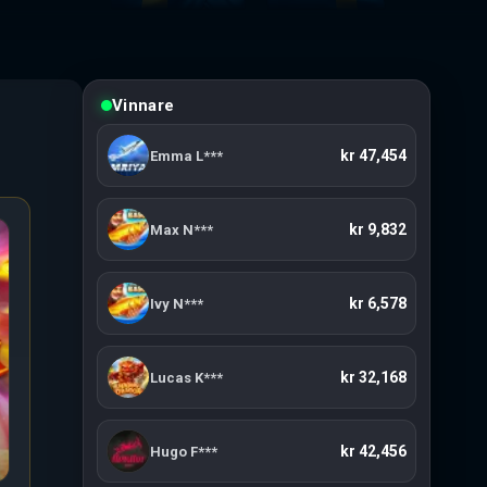
Vinnare
kr 32,916
Ethan M***
kr 47,454
Emma L***
kr 9,832
Max N***
kr 6,578
Ivy N***
kr 32,168
Lucas K***