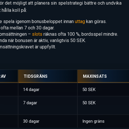
r det möjligt att planera sin spelstrategi bättre och undvika
hålla koll på:
e spela igenom bonusbeloppet innan
uttag
kan göras.
 ofta mellan 7 och 30 dagar.
l omsättningen –
slots
räknas ofta 100 %, bordsspel mindre.
da när bonusen är aktiv, vanligtvis 50 SEK.
msättningskravet är uppfyllt.
RAV
TIDSGRÄNS
MAXINSATS
14 dagar
50 SEK
7 dagar
50 SEK
30 dagar
Ingen gräns