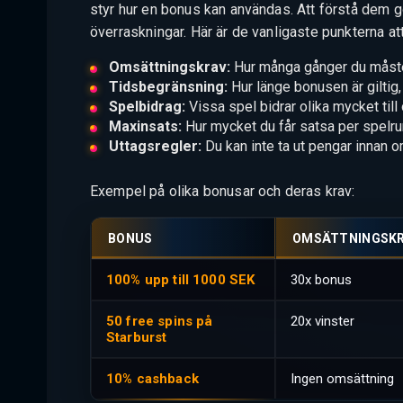
styr hur en bonus kan användas. Att förstå dem gö
överraskningar. Här är de vanligaste punkterna att 
Omsättningskrav:
Hur många gånger du måst
Tidsbegränsning:
Hur länge bonusen är giltig,
Spelbidrag:
Vissa spel bidrar olika mycket til
Maxinsats:
Hur mycket du får satsa per spelrun
Uttagsregler:
Du kan inte ta ut pengar innan o
Exempel på olika bonusar och deras krav:
BONUS
OMSÄTTNINGSK
100% upp till 1000 SEK
30x bonus
50 free spins på
20x vinster
Starburst
10% cashback
Ingen omsättning