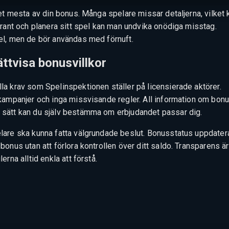
 det mesta av din bonus. Många spelare missar detaljerna, vilket 
ggrant och planera sitt spel kan man undvika onödiga misstag.
pel, men de bör användas med förnuft.
ättvisa bonusvillkor
lla krav som Spelinspektionen ställer på licensierade aktörer.
a kampanjer och inga missvisande regler. All information om bon
å sätt kan du själv bestämma om erbjudandet passar dig.
pelare ska kunna fatta välgrundade beslut. Bonusstatus uppdater
 bonus utan att förlora kontrollen över ditt saldo. Transparens ä
erna alltid enkla att förstå.