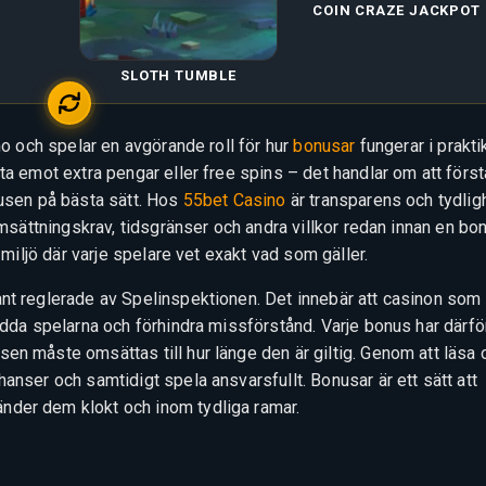
COIN CRAZE JACKPOT
SLOTH TUMBLE
no och spelar en avgörande roll för hur
bonusar
fungerar i prakti
ta emot extra pengar eller free spins – det handlar om att först
nusen på bästa sätt. Hos
55bet Casino
är transparens och tydlig
 omsättningskrav, tidsgränser och andra villkor redan innan en bo
 miljö där varje spelare vet exakt vad som gäller.
ant reglerade av Spelinspektionen. Det innebär att casinon som
ydda spelarna och förhindra missförstånd. Varje bonus har därfö
en måste omsättas till hur länge den är giltig. Genom att läsa 
anser och samtidigt spela ansvarsfullt. Bonusar är ett sätt att
nder dem klokt och inom tydliga ramar.