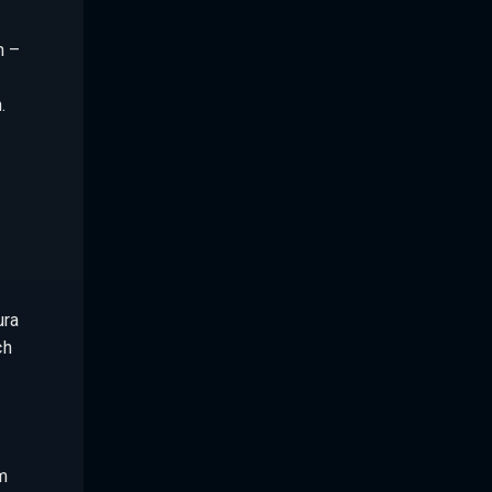
n –
.
ura
ch
m