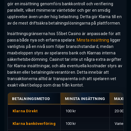
gör en insättning genomförs bankkontroll och verifiering
parallellt, vilket minimerar väntetider och ger en smidig
upplevelse även under hög belastning. Detta gör Klarna till en
av de mest driftsäkra betalningslösningarna på plattformen.
Insättningsgränserna hos 55bet Casino är anpassade för att
passa både nya och erfarna spelare.
Minsta insättning
ligger
vanligtvis på en nivå som följer branschstandard, medan
maxbeloppen styrs av spelarens bank och Klarnas interna
säkerhetsbedömning. Casinot tar inte ut några extra avgifter
för Klarna-insättningar, och alla eventuella kostnader styrs av
banken eller betalningsleverantören. Detta innebär att
transaktionerna alltid är transparenta och att spelaren vet
exakt vilket belopp som dras från kontot.
BETALNINGSMETOD
MINSTA INSÄTTNING
MAXINS
Klarna Direkt
100 kr
20 000 kr
Klarna banköverföring
100 kr
Varierar 