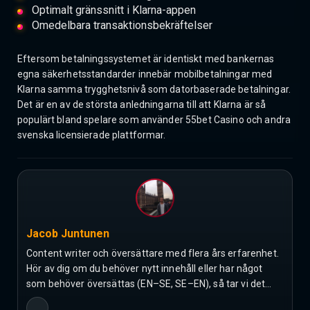
Optimalt gränssnitt i Klarna-appen
Omedelbara transaktionsbekräftelser
Eftersom betalningssystemet är identiskt med bankernas
egna säkerhetsstandarder innebär mobilbetalningar med
Klarna samma trygghetsnivå som datorbaserade betalningar.
Det är en av de största anledningarna till att Klarna är så
populärt bland spelare som använder 55bet Casino och andra
svenska licensierade plattformar.
Jacob Juntunen
Content writer och översättare med flera års erfarenhet.
Hör av dig om du behöver nytt innehåll eller har något
som behöver översättas (EN–SE, SE–EN), så tar vi det…