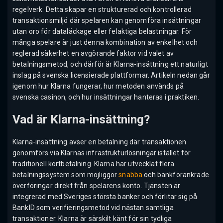
regelverk. Detta skapar en strukturerad och kontrollerad
transaktionsmiljö där spelaren kan genomföra insättningar
utan oro för dataläckage eller felaktiga belastningar. För
många spelare är just denna kombination av enkelhet och
reglerad säkerhet en avgörande faktor vid valet av
betalningsmetod, och därför är Klarna-insättning ett naturligt
inslag på svenska licensierade plattformar. Artikeln nedan går
igenom hur Klarna fungerar, hur metoden används på
svenska casinon, och hur insättningar hanteras i praktiken.
Vad är Klarna-insättning?
Klarna-insättning avser en betalning där transaktionen
genomförs via Klarnas infrastrukturlösningar istället för
traditionell kortbetalning. Klarna har utvecklat flera
betalningssystem som möjliggör
snabba
och bankförankrade
överföringar direkt från spelarens konto. Tjänsten är
integrerad med Sveriges största banker och förlitar sig på
BankID som verifieringsmetod vid nästan samtliga
transaktioner. Klarna är särskilt känt för sin tydliga