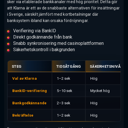
sker via etablerade bankkanaler med hög prioritet. Detta gör
att Klarna är ett av de snabbaste alternativen för insättningar
i Sverige, särskilt jämfört med kortbetalningar där
banksystem ibland kan orsaka fördröjningar.
Verifiering via BankID
Direkt godkännande från bank
Snabb synkronisering med casinoplattformen
Säkerhetskontroll i bakgrunden
STEG
TIDSÅTGÅNG
SÄKERHETSNIVÅ
Val av Klarna
1–2 sek
Hög
BankID-verifiering
5–10 sek
Mycket hög
Bankgodkännande
2–3 sek
Hög
Bekräftelse
1–2 sek
Hög