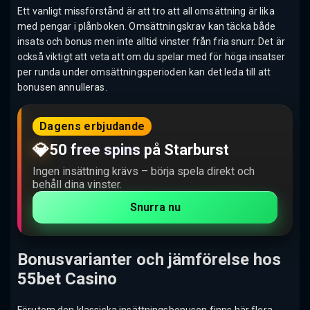
Ett vanligt missförstånd är att tro att all omsättning är lika
med pengar i plånboken. Omsättningskrav kan täcka både
insats och bonus men inte alltid vinster från fria snurr. Det är
också viktigt att veta att om du spelar med för höga insatser
per runda under omsättningsperioden kan det leda till att
bonusen annulleras.
Dagens erbjudande
💎
50 free spins på Starburst
Ingen insättning krävs – börja spela direkt och
behåll dina vinster.
Snurra nu
Bonusvarianter och jämförelse hos
55bet Casino
Förutom den klassiska insättningsbonusen finns här flera