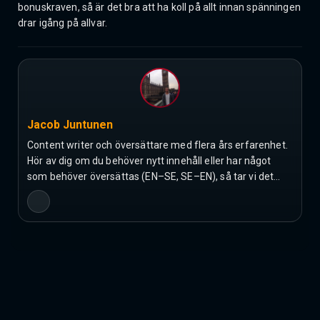
bonuskraven, så är det bra att ha koll på allt innan spänningen
drar igång på allvar.
Jacob Juntunen
Content writer och översättare med flera års erfarenhet.
Hör av dig om du behöver nytt innehåll eller har något
som behöver översättas (EN–SE, SE–EN), så tar vi det…