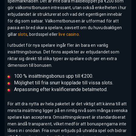
spelmarknaden. Det är inte bara maxbeloppet på €200 som
gör välkomstbonusen intressant, utan också enkelheten i hur
erbjudandet är strukturerat och vad det egentligen innebär
för dig som satsar. Välkomstbonusen är utformad för att
passa en bred skara spelare, oavsett om du huvudsakligen
gillar
slots
, bordsspel eller
live casino
.
I utbudet för nya spelare ingår fler än bara en vanlig
insättningsbonus. Det finns aspekter av erbjudandet som
riktar sig direkt till olika typer av spelare och ger en extra
dimension till bonusen.
100 % insättningsbonus upp till €200.
Möjlighet till fria snurr kopplade till vissa slots.
Anpassning efter kvalificerande betalmetod.
För att dra nytta av hela paketet är det viktigt att känna till att
minsta insättning ligger på en rimlig nivå som många svenska
spelare kan acceptera. Omsättningskravet är standardiserat
men ändå transparent, vilket medför att bonuspengarna inte
låses in i onödan. Fria snurr erbjuds på utvalda spel och bidrar