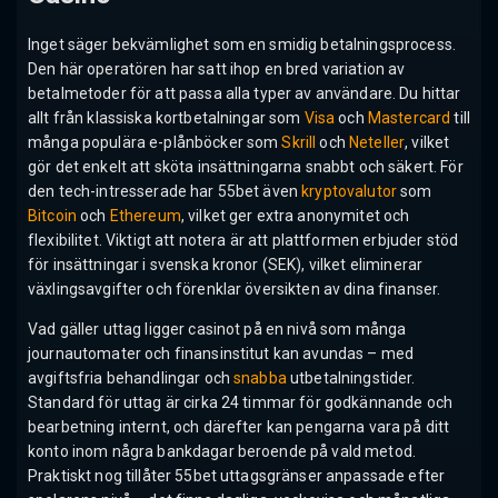
Inget säger bekvämlighet som en smidig betalningsprocess.
Den här operatören har satt ihop en bred variation av
betalmetoder för att passa alla typer av användare. Du hittar
allt från klassiska kortbetalningar som
Visa
och
Mastercard
till
många populära e-plånböcker som
Skrill
och
Neteller
, vilket
gör det enkelt att sköta insättningarna snabbt och säkert. För
den tech-intresserade har 55bet även
kryptovalutor
som
Bitcoin
och
Ethereum
, vilket ger extra anonymitet och
flexibilitet. Viktigt att notera är att plattformen erbjuder stöd
för insättningar i svenska kronor (SEK), vilket eliminerar
växlingsavgifter och förenklar översikten av dina finanser.
Vad gäller uttag ligger casinot på en nivå som många
journautomater och finansinstitut kan avundas – med
avgiftsfria behandlingar och
snabba
utbetalningstider.
Standard för uttag är cirka 24 timmar för godkännande och
bearbetning internt, och därefter kan pengarna vara på ditt
konto inom några bankdagar beroende på vald metod.
Praktiskt nog tillåter 55bet uttagsgränser anpassade efter