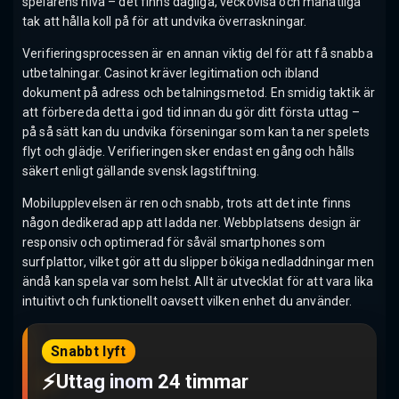
spelarens nivå – det finns dagliga, veckovisa och månatliga
tak att hålla koll på för att undvika överraskningar.
Verifieringsprocessen är en annan viktig del för att få snabba
utbetalningar. Casinot kräver legitimation och ibland
dokument på adress och betalningsmetod. En smidig taktik är
att förbereda detta i god tid innan du gör ditt första uttag –
på så sätt kan du undvika förseningar som kan ta ner spelets
flyt och glädje. Verifieringen sker endast en gång och hålls
säkert enligt gällande svensk lagstiftning.
Mobilupplevelsen är ren och snabb, trots att det inte finns
någon dedikerad app att ladda ner. Webbplatsens design är
responsiv och optimerad för såväl smartphones som
surfplattor, vilket gör att du slipper bökiga nedladdningar men
ändå kan spela var som helst. Allt är utvecklat för att vara lika
intuitivt och funktionellt oavsett vilken enhet du använder.
Snabbt lyft
⚡
Uttag inom 24 timmar