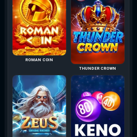
ROMAN COIN
THUNDER CROWN