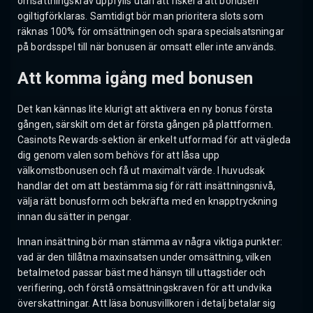
omsättningskrav uppfylls utan att riskera att bonusen
ogiltigförklaras. Samtidigt bör man prioritera slots som
räknas 100% för omsättningen och spara specialsatsningar
på bordsspel till när bonusen är omsatt eller inte används.
Att komma igång med bonusen
Det kan kännas lite klurigt att aktivera en ny bonus första
gången, särskilt om det är första gången på plattformen.
Casinots Rewards-sektion är enkelt utformad för att vägleda
dig genom valen som behövs för att låsa upp
välkomstbonusen och få ut maximalt värde. I huvudsak
handlar det om att bestämma sig för rätt insättningsnivå,
välja rätt bonusform och bekräfta med en knapptryckning
innan du sätter in pengar.
Innan insättning bör man stämma av några viktiga punkter:
vad är den tillåtna maxinsatsen under omsättning, vilken
betalmetod passar bäst med hänsyn till uttagstider och
verifiering, och förstå omsättningskraven för att undvika
överskattningar. Att läsa bonusvillkoren i detalj betalar sig