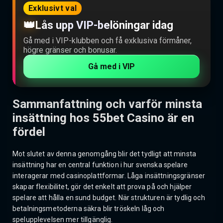
Exklusivt val
👑
Lås upp VIP-belöningar idag
Gå med i VIP-klubben och få exklusiva förmåner,
högre gränser och bonusar.
Gå med i VIP
Sammanfattning och varför minsta
insättning hos 55bet Casino är en
fördel
Mot slutet av denna genomgång blir det tydligt att minsta
insättning har en central funktion i hur svenska spelare
interagerar med casinoplattformar. Låga insättningsgränser
skapar flexibilitet, gör det enkelt att prova på och hjälper
spelare att hålla en sund budget. När strukturen är tydlig och
betalningsmetoderna säkra blir tröskeln låg och
spelupplevelsen mer tillgänglig.