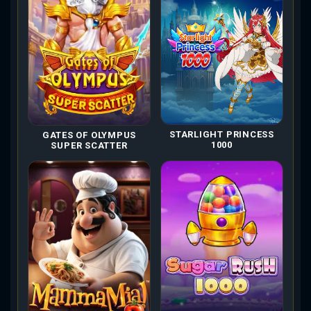
STARLIGHT PRINCESS
GATES OF OLYMPUS
1000
SUPER SCATTER