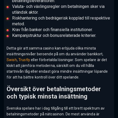
betalningsleverantören.
Valuta- och växlingsregler om betalningen sker via
utländsk aktör.
Riskhantering och bedrägerisk kopplad till respektive
metod.
Krav från banker och finansiella institutioner.
Kampanjstruktur och bonusrelaterade kriterier.
Detta gör att samma casino kan erbjuda olika minsta
insättningsnivåer beroende på om du använder bankkort,
Swish
,
Trustly
eller förbetalda lösningar. Som spelare är det
klokt att jämföra metoderna, särskilt om du vill hålla
startnivån låg eller endast göra mindre insättningar löpande
för att ha bättre kontroll över ditt spelande.
Översikt över betalningsmetoder
och typisk minsta insättning
Svenska spelare har i dag tillgång till ett brett spektrum av
betalningsmetoder på nätcasinon. De mest använda är