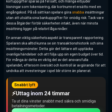
kortuppgifter sparas på fel sätt, och många erbjuder
lösningar som tokenisering, där kortnumret ersätts med en
engångskod. På så sätt kan spelare göra
snabba
insättningar
utan att utsätta sina bankuppgifter för onödig risk. Tack vare
dessa åtgärder förblir säkerheten intakt, även när minsta
insättning ligger på relativt låga nivåer.
En annan viktig säkerhetsaspekt är transparent rapportering.
Spelaren ska alltid kunna se sin transaktionshistorik och sina
insättningsmönster. Detta gör det lättare att upptäcka
ovanliga händelser och att följa upp sin egen budget över tid.
För många är detta en viktig del av det ansvarsfulla
spelandet, eftersom översikt och kontroll är avgörande för att
undvika att investeringar i spel blir större än planerat.
Snabbt lyft
⚡
Uttag inom 24 timmar
Ta ut dina vinster snabbt med säkra och smidiga
betalningsmetoder.