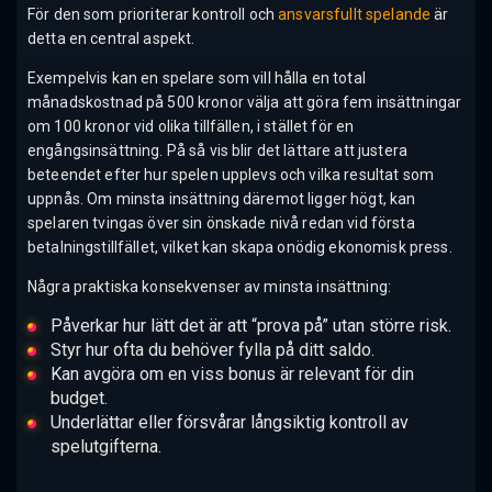
För den som prioriterar kontroll och
ansvarsfullt spelande
är
detta en central aspekt.
Exempelvis kan en spelare som vill hålla en total
månadskostnad på 500 kronor välja att göra fem insättningar
om 100 kronor vid olika tillfällen, i stället för en
engångsinsättning. På så vis blir det lättare att justera
beteendet efter hur spelen upplevs och vilka resultat som
uppnås. Om minsta insättning däremot ligger högt, kan
spelaren tvingas över sin önskade nivå redan vid första
betalningstillfället, vilket kan skapa onödig ekonomisk press.
Några praktiska konsekvenser av minsta insättning:
Påverkar hur lätt det är att “prova på” utan större risk.
Styr hur ofta du behöver fylla på ditt saldo.
Kan avgöra om en viss bonus är relevant för din
budget.
Underlättar eller försvårar långsiktig kontroll av
spelutgifterna.