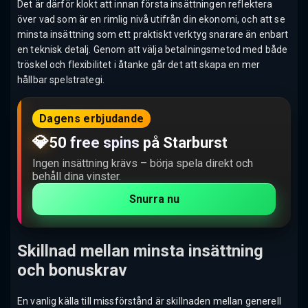
Det är därför klokt att innan första insättningen reflektera
över vad som är en rimlig nivå utifrån din ekonomi, och att se
minsta insättning som ett praktiskt verktyg snarare än enbart
en teknisk detalj. Genom att välja betalningsmetod med både
tröskel och flexibilitet i åtanke går det att skapa en mer
hållbar spelstrategi.
Dagens erbjudande
💎
50 free spins på Starburst
Ingen insättning krävs – börja spela direkt och
behåll dina vinster.
Snurra nu
Skillnad mellan minsta insättning
och bonuskrav
En vanlig källa till missförstånd är skillnaden mellan generell