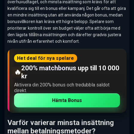
överhuvudtaget, och minsta insättning som krävs för att
kvalificera sig till en bonus eller kampanj. Det går ofta att göra
en mindre insättning utan att använda någon bonus, medan
bonusvillkoren kan kräva ett högre belopp. Spelare som
prioriterar kontroll över sin budget väljer ofta att börja med
den lägsta tillåtna insättningen och därefter gradvis justera
nivån utifrån erfarenhet och komfort.
Het deal för nya spelare
200% matchbonus upp till 10 000
🔥
kr
Aktivera din 200% bonus och tredubbla saldot
direkt.
Hämta Bonus
Varför varierar minsta insättning
mellan betalningsmetoder?