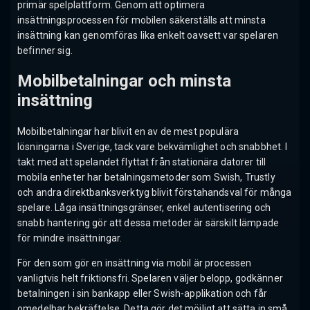
primär spelplattform. Genom att optimera
insättningsprocessen för mobilen säkerställs att minsta
insättning kan genomföras lika enkelt oavsett var spelaren
befinner sig.
Mobilbetalningar och minsta
insättning
Mobilbetalningar har blivit en av de mest populära
lösningarna i Sverige, tack vare bekvämlighet och snabbhet. I
takt med att spelandet flyttat från stationära datorer till
mobila enheter har betalningsmetoder som Swish, Trustly
och andra direktbanksverktyg blivit förstahandsval för många
spelare. Låga insättningsgränser, enkel autentisering och
snabb hantering gör att dessa metoder är särskilt lämpade
för mindre insättningar.
För den som gör en insättning via mobil är processen
vanligtvis helt friktionsfri. Spelaren väljer belopp, godkänner
betalningen i sin bankapp eller Swish-applikation och får
omedelbar bekräftelse. Detta gör det möjligt att sätta in små