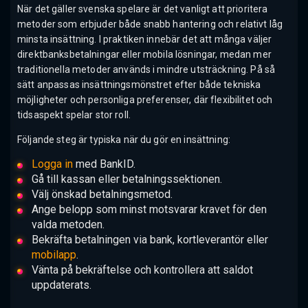
När det gäller svenska spelare är det vanligt att prioritera
metoder som erbjuder både snabb hantering och relativt låg
minsta insättning. I praktiken innebär det att många väljer
direktbanksbetalningar eller mobila lösningar, medan mer
traditionella metoder används i mindre utsträckning. På så
sätt anpassas insättningsmönstret efter både tekniska
möjligheter och personliga preferenser, där flexibilitet och
tidsaspekt spelar stor roll.
Följande steg är typiska när du gör en insättning:
Logga in
med BankID.
Gå till kassan eller betalningssektionen.
Välj önskad betalningsmetod.
Ange belopp som minst motsvarar kravet för den
valda metoden.
Bekräfta betalningen via bank, kortleverantör eller
mobilapp
.
Vänta på bekräftelse och kontrollera att saldot
uppdaterats.