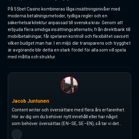
På 55bet Casino kombineras låga insättningsnivåer med
moderna betalningsmetoder, tydliga regler och en
säkerhetsarkitektur anpassad till svenska krav. Genom att
erbjuda flera smidiga insättningsalternativ, från direktbank till
mobilbetalningar, får spelaren kontroll och flexibilitet oavsett
vilken budget man har. I en miljö där transparens och trygghet
är avgörande blir detta en stark fördel för alla som vill spela
med måtta och struktur.
Jacob Juntunen
Content writer och översättare med flera års erfarenhet.
Hör av dig om du behöver nytt innehåll eller har något
som behöver översättas (EN–SE, SE–EN), så tar vi det…