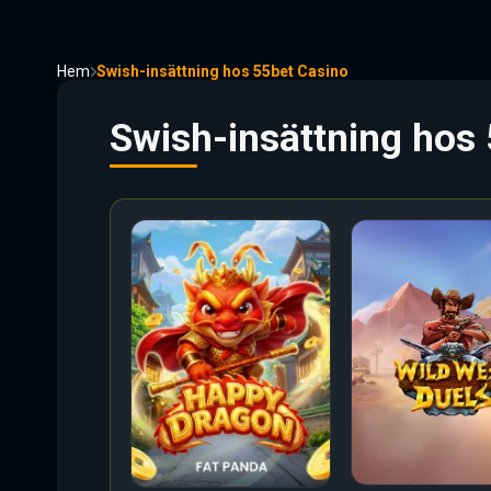
Hem
Swish-insättning hos 55bet Casino
Swish-insättning hos