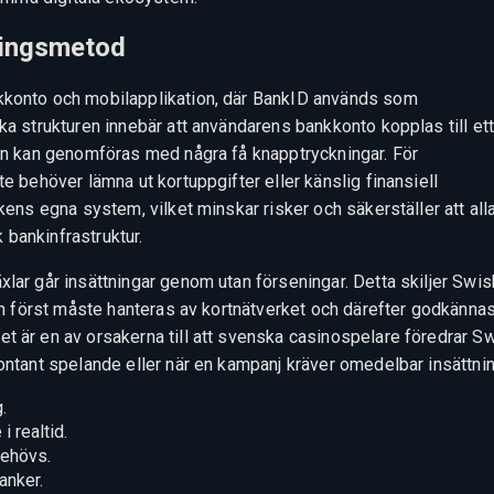
ningsmetod
nkkonto och mobilapplikation, där BankID används som
ka strukturen innebär att användarens bankkonto kopplas till et
gen kan genomföras med några få knapptryckningar. För
te behöver lämna ut kortuppgifter eller känslig finansiell
kens egna system, vilket minskar risker och säkerställer att all
bankinfrastruktur.
lar går insättningar genom utan förseningar. Detta skiljer Swis
nen först måste hanteras av kortnätverket och därefter godkänna
t är en av orsakerna till att svenska casinospelare föredrar S
ontant spelande eller när en kampanj kräver omedelbar insättnin
.
i realtid.
behövs.
anker.