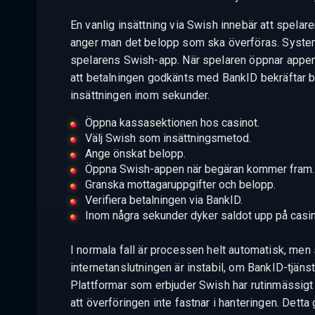
En vanlig insättning via Swish innebär att spelar
anger man det belopp som ska överföras. Systeme
spelarens Swish-app. När spelaren öppnar appen
att betalningen godkänts med BankID bekräftar b
insättningen inom sekunder.
Öppna kassasektionen hos casinot.
Välj Swish som insättningsmetod.
Ange önskat belopp.
Öppna Swish-appen när begäran kommer fram.
Granska mottagaruppgifter och belopp.
Verifiera betalningen via BankID.
Inom några sekunder dyker saldot upp på casin
I normala fall är processen helt automatisk, men
internetanslutningen är instabil, om BankID-tjänst
Plattformar som erbjuder Swish har rutinmässigt i
att överföringen inte fastnar i hanteringen. Detta 