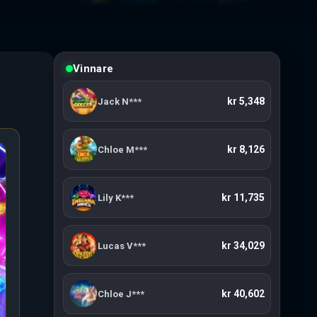
Vinnare
kr 45,127
Mia V***
kr 5,348
Jack N***
kr 8,126
Chloe M***
kr 11,735
Lily K***
kr 34,029
Lucas V***