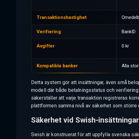
Transaktionshastighet
Omedelb
Verifiering
BankID
Avgifter
0 kr
Kompatibla banker
Alla sto
Detta system gör att insättningar, även små bel
modell där både betalningsstatus och verifiering k
säkerställer att varje transaktion registreras ko
plattformen samma nivå av säkerhet som större di
Säkerhet vid Swish-insättningar
Swish är konstruerat för att uppfylla svenska s