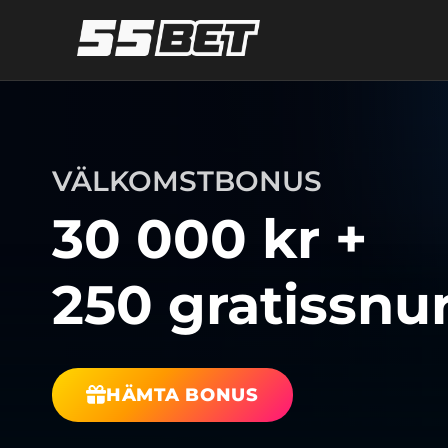
VÄLKOMSTBONUS
30 000 kr +
250 gratissnu
HÄMTA BONUS