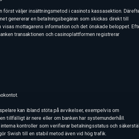
en först väljer insättningsmetod i casinots kassasektion. Däreft
t genererar en betalningsbegäran som skickas direkt till
 visas mottagarens information och det önskade beloppet. Eft
anken transaktionen och casinoplattformen registrerar
okontot.
 spelare kan ibland stöta på avvikelser, exempelvis om
en tillfälligt är nere eller om banken har systemunderhåll.
nterna kontroller som verifierar betalningsstatus och säkerstäl
gör Swish till en stabil metod även vid hög trafik.