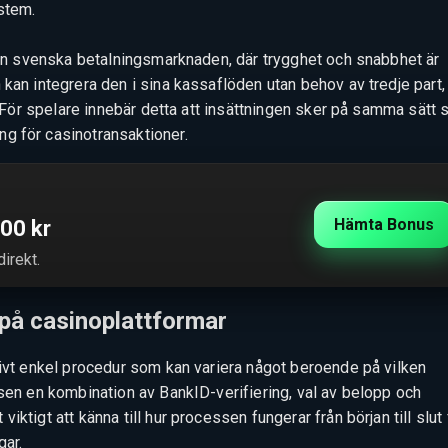
stem.
 den svenska betalningsmarknaden, där trygghet och snabbhet är
kan integrera den i sina kassaflöden utan behov av tredje part,
t. För spelare innebär detta att insättningen sker på samma sätt
g för casinotransaktioner.
Hämta Bonus
00 kr
irekt.
 på casinoplattformar
tivt enkel procedur som kan variera något beroende på vilken
ssen en kombination av BankID-verifiering, val av belopp och
ktigt att känna till hur processen fungerar från början till slut 
gar.