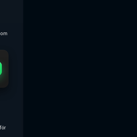
 som
för