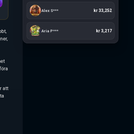
kr 40,602
Chloe J***
bbt,
kr 33,252
Alex S***
ner,
het
föra
r att
ta