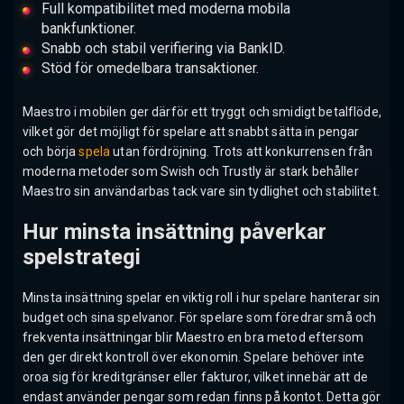
Full kompatibilitet med moderna mobila
bankfunktioner.
Snabb och stabil verifiering via BankID.
Stöd för omedelbara transaktioner.
Maestro i mobilen ger därför ett tryggt och smidigt betalflöde,
vilket gör det möjligt för spelare att snabbt sätta in pengar
och börja
spela
utan fördröjning. Trots att konkurrensen från
moderna metoder som Swish och Trustly är stark behåller
Maestro sin användarbas tack vare sin tydlighet och stabilitet.
Hur minsta insättning påverkar
spelstrategi
Minsta insättning spelar en viktig roll i hur spelare hanterar sin
budget och sina spelvanor. För spelare som föredrar små och
frekventa insättningar blir Maestro en bra metod eftersom
den ger direkt kontroll över ekonomin. Spelare behöver inte
oroa sig för kreditgränser eller fakturor, vilket innebär att de
endast använder pengar som redan finns på kontot. Detta gör