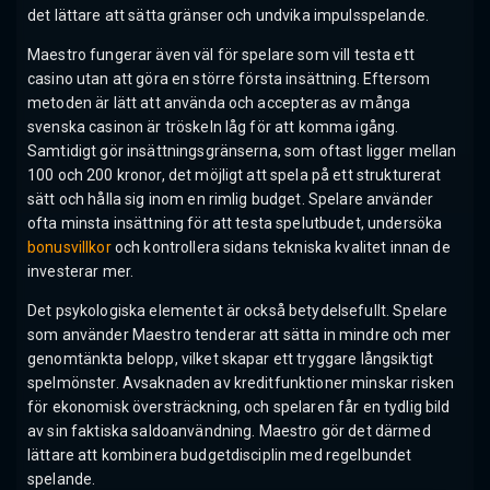
det lättare att sätta gränser och undvika impulsspelande.
Maestro fungerar även väl för spelare som vill testa ett
casino utan att göra en större första insättning. Eftersom
metoden är lätt att använda och accepteras av många
svenska casinon är tröskeln låg för att komma igång.
Samtidigt gör insättningsgränserna, som oftast ligger mellan
100 och 200 kronor, det möjligt att spela på ett strukturerat
sätt och hålla sig inom en rimlig budget. Spelare använder
ofta minsta insättning för att testa spelutbudet, undersöka
bonusvillkor
och kontrollera sidans tekniska kvalitet innan de
investerar mer.
Det psykologiska elementet är också betydelsefullt. Spelare
som använder Maestro tenderar att sätta in mindre och mer
genomtänkta belopp, vilket skapar ett tryggare långsiktigt
spelmönster. Avsaknaden av kreditfunktioner minskar risken
för ekonomisk översträckning, och spelaren får en tydlig bild
av sin faktiska saldoanvändning. Maestro gör det därmed
lättare att kombinera budgetdisciplin med regelbundet
spelande.