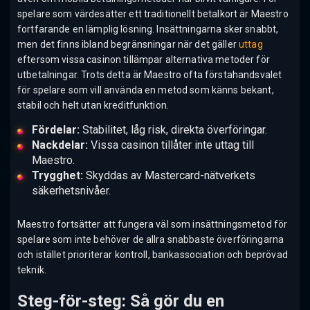
spelare som värdesätter ett traditionellt betalkort är Maestro
fortfarande en lämplig lösning. Insättningarna sker snabbt,
men det finns ibland begränsningar när det gäller
uttag
eftersom vissa casinon tillämpar alternativa metoder för
utbetalningar. Trots detta är Maestro ofta förstahandsvalet
för spelare som vill använda en metod som känns bekant,
stabil och helt utan kreditfunktion.
Fördelar:
Stabilitet, låg risk, direkta överföringar.
Nackdelar:
Vissa casinon tillåter inte uttag till
Maestro.
Trygghet:
Skyddas av Mastercard-nätverkets
säkerhetsnivåer.
Maestro fortsätter att fungera väl som insättningsmetod för
spelare som inte behöver de allra snabbaste överföringarna
och istället prioriterar kontroll, bankassociation och beprövad
teknik.
Steg-för-steg: Så gör du en