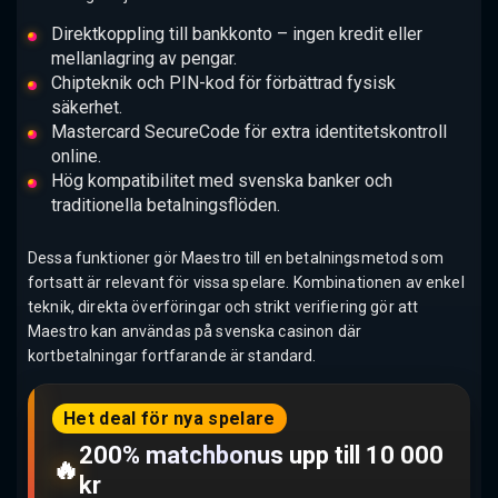
Direktkoppling till bankkonto – ingen kredit eller
mellanlagring av pengar.
Chipteknik och PIN-kod för förbättrad fysisk
säkerhet.
Mastercard SecureCode för extra identitetskontroll
online.
Hög kompatibilitet med svenska banker och
traditionella betalningsflöden.
Dessa funktioner gör Maestro till en betalningsmetod som
fortsatt är relevant för vissa spelare. Kombinationen av enkel
teknik, direkta överföringar och strikt verifiering gör att
Maestro kan användas på svenska casinon där
kortbetalningar fortfarande är standard.
Het deal för nya spelare
200% matchbonus upp till 10 000
🔥
kr