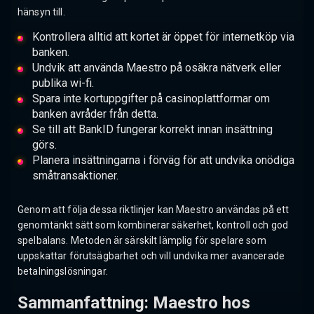
hänsyn till.
Kontrollera alltid att kortet är öppet för internetköp via
banken.
Undvik att använda Maestro på osäkra nätverk eller
publika wi-fi.
Spara inte kortuppgifter på casinoplattformar om
banken avråder från detta.
Se till att BankID fungerar korrekt innan insättning
görs.
Planera insättningarna i förväg för att undvika onödiga
småtransaktioner.
Genom att följa dessa riktlinjer kan Maestro användas på ett
genomtänkt sätt som kombinerar säkerhet, kontroll och god
spelbalans. Metoden är särskilt lämplig för spelare som
uppskattar förutsägbarhet och vill undvika mer avancerade
betalningslösningar.
Sammanfattning: Maestro hos