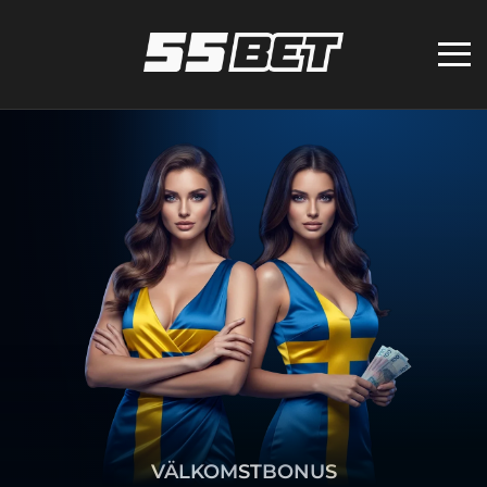
VÄLKOMSTBONUS