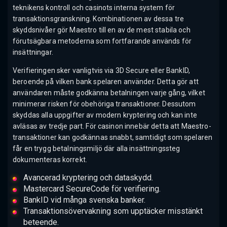
teknikens kontroll och casinots interna system för
transaktionsgranskning. Kombinationen av dessa tre
skyddsnivåer gör Maestro till en av de mest stabila och
förutsägbara metoderna som fortfarande används för
insättningar.
Verifieringen sker vanligtvis via 3D Secure eller BankID,
beroende på vilken bank spelaren använder. Detta gör att
användaren måste godkänna betalningen varje gång, vilket
minimerar risken för obehöriga transaktioner. Dessutom
skyddas alla uppgifter av modern kryptering och kan inte
avläsas av tredje part. För casinon innebär detta att Maestro-
transaktioner kan godkännas snabbt, samtidigt som spelaren
får en trygg betalningsmiljö där alla insättningssteg
dokumenteras korrekt.
Avancerad kryptering och dataskydd.
Mastercard SecureCode för verifiering.
BankID vid många svenska banker.
Transaktionsövervakning som upptäcker misstänkt
beteende.