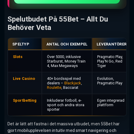
Spelutbudet På 55Bet – Allt Du
Behöver Veta
SPELTYP
ANTAL OCH EXEMPEL
LEVERANTÖRER
Slots
Över 5000, inklusive
Pragmatic Play,
Starburst, Money Train
Play’N Go, Red
4, Max Megaways
Tiger
Live Casino
40+ bordsspel med
Evolution,
dealers –
Blackjack
,
Pragmatic Play
Roulette
, Baccarat
Sportbetting
Inkluderar fotboll, e-
Egen integrerad
sport och andra stora
plattform
sporter
Det är lätt att fastna i det massiva utbudet, men 55Bet har
gjort mobilupplevelsen intuitiv med smart navigering och