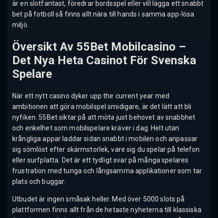
är en slotfantast, föredrar bordsspel eller vill lägga ett snabbt
bet på fotboll så finns allt nära till hands i samma app-lösa
miljö.
Översikt Av 55Bet Mobilcasino –
Det Nya Heta Casinot För Svenska
Spelare
När ett nytt casino dyker upp the current year med
ambitionen att göra mobilspel smidigare, är det lätt att bli
nyfiken. 55Bet siktar på att möta just behovet av snabbhet
och enkelhet som mobilspelare kräver i dag. Helt utan
krångliga appar laddar sidan snabbt i mobilen och anpassar
sig sömlöst efter skärmstorlek, vare sig du spelar på telefon
eller surfplatta. Det är ett tydligt svar på många spelares
frustration med tunga och långsamma applikationer som tar
plats och buggar.
Utbudet är ingen småsak heller. Med över 5000 slots på
plattformen finns allt från de hetaste nyheterna till klassiska