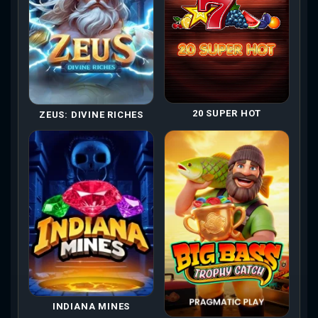
20 SUPER HOT
ZEUS: DIVINE RICHES
INDIANA MINES