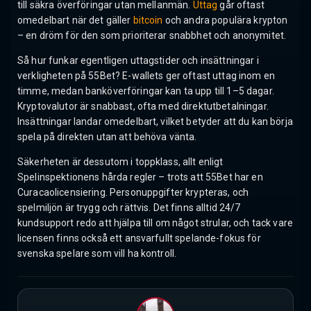
till säkra överföringar utan mellanmän.
Uttag
går oftast
omedelbart när det gäller
bitcoin
och andra populära krypton
– en dröm för den som prioriterar snabbhet och anonymitet.
Så hur funkar egentligen uttagstider och insättningar i
verkligheten på 55Bet? E-wallets ger oftast uttag inom en
timme, medan banköverföringar kan ta upp till 1–5 dagar.
Kryptovalutor är snabbast, ofta med direktutbetalningar.
Insättningar landar omedelbart, vilket betyder att du kan börja
spela på direkten utan att behöva vänta.
Säkerheten är dessutom i toppklass, allt enligt
Spelinspektionens hårda regler – trots att 55Bet har en
Curacaolicensiering. Personuppgifter krypteras, och
spelmiljön är trygg och rättvis. Det finns alltid 24/7
kundsupport redo att hjälpa till om något strular, och tack vare
licensen finns också ett ansvarfullt spelande-fokus för
svenska spelare som vill ha kontroll.